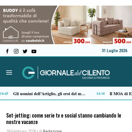
31 Luglio 2026
Stipendi incompleti al Dea di Nocera, Pagani e Scafati. Nursind: «Chi sbaglia deve risponderne»
12:08
Set-jetting: come serie tv e social stanno cambiando le
nostre vacanze
18 Febbraio 2026
| di
Redazione