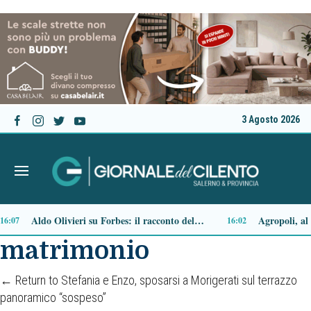
3 Agosto 2026
Moio della Civitella inaugura “Anthea”, opera di Emanuele Stifano e Carla Passarelli dedicata alla forza femminile
8
15:02
matrimonio
←
Return to Stefania e Enzo, sposarsi a Morigerati sul terrazzo
panoramico “sospeso”