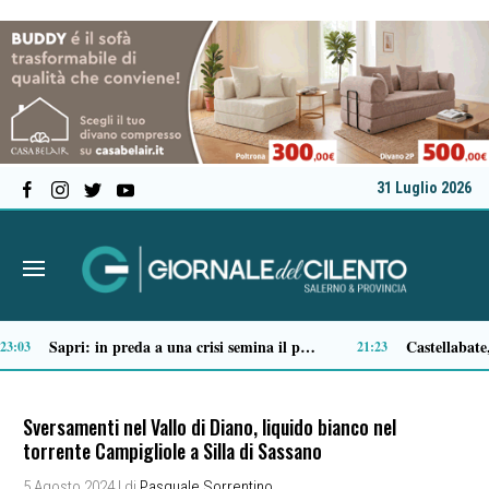
31 Luglio 2026
Ascea, nuova giunta per Sansone: Filippo Dragone vicesindaco, Egidio Criscuolo assessore ai Lavori Pubblici
Tortorella celebra la Fiera di San Basilio: tra antichi mestieri, bestiame e la musica 
14:51
Sversamenti nel Vallo di Diano, liquido bianco nel
torrente Campigliole a Silla di Sassano
5 Agosto 2024
| di
Pasquale Sorrentino