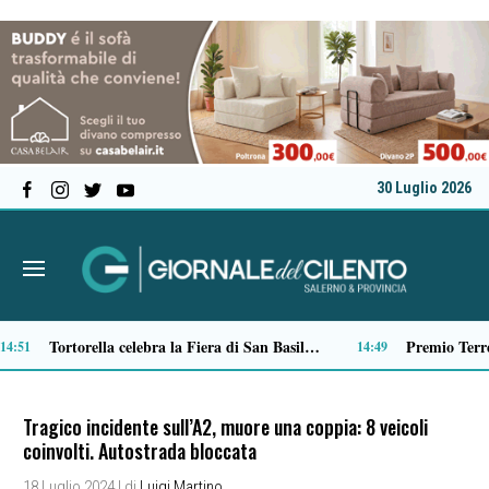
30 Luglio 2026
Verso il 66^ Salone nautico internazionale di Genova: aperto il ticketing online
13:22
13:01
Tragico incidente sull’A2, muore una coppia: 8 veicoli
coinvolti. Autostrada bloccata
18 Luglio 2024
| di
Luigi Martino