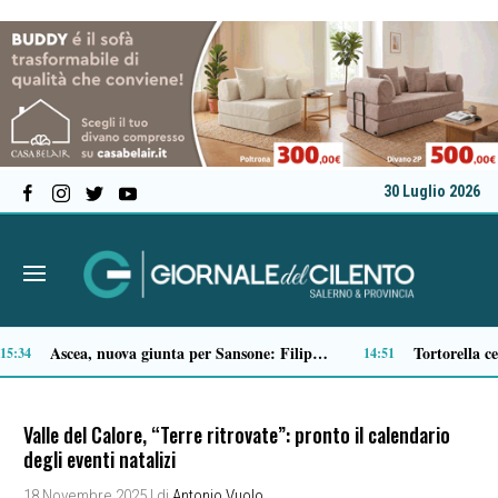
30 Luglio 2026
Microcemento, tutto quello che c’è da sapere prima di sceglierlo
:43
13:22
Valle del Calore, “Terre ritrovate”: pronto il calendario
degli eventi natalizi
18 Novembre 2025
| di
Antonio Vuolo