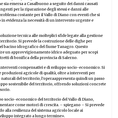
ghe sia emersa a Casalbuono a seguito dei danni causati
ingenti per la riparazione degli stessi e danni alle
problema costante per il Vallo di Diano con eventi che si
 in evidenza la necessità di un intervento urgente e
luzione tecnica alle molteplici sfide legate alla gestione
 territorio. Si prevede la costruzione delle dighe per
del bacino idrografico del fiume Tanagro. Questo
rantire un approvvigionamento idrico adeguato per scopi
tretti di bonifica della provincia di Salerno.
e interventi compensativi e di sviluppo socio-economico. Si
 produzioni agricole di qualità, oltre a interventi per
 naturali del territorio, l’operaappresenta quindi un passo
uppo sostenibile del territorio, offrendo soluzioni concrete
sorio.
uppo socio-economico del territorio del Vallo di Diano,
limentare come motori di crescita. – spiegano – Si prevede
 alla resilienza del sistema agricolo locale ai
viluppo integrato a lungo termine».