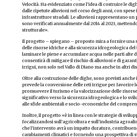
Velocità. Ha evidenziato come l’idea di costruire le di
dalle ripetute alluvioni nel corso degli anni, con spese 
infrastrutture stradali. Le alluvioni rappresentano un 
sono verificati annualmente dal 2014 al 2023, mettendo
strutturale».
Il progetto – spiegano – proposto mira a fornire una so
delle risorse idriche e alla sicurezza idrogeologica del
laminare le piene e accumulare acqua nelle parti alte 
consentirà di mitigare il rischio di alluvioni e di ga
irrigui, non solo nel Vallo di Diano ma anche in altri dis
Oltre alla costruzione delle dighe, sono previsti anch
prevede la conversione delle reti irrigue per favorire le
promuovere il turismo e la valorizzazione delle risorse
significativo verso la sicurezza idrogeologica e lo svil
alle sfide ambientali e socio-economiche del compren
Inoltre, il progetto «è in linea con le strategie di svil
focalizzandosi sull’agricoltura e sull’industria agroa
che l’intervento avrà un impatto duraturo, contribuendo
cambiamenti climatici e fornendo una prospettiva di s