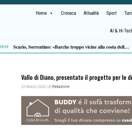
Home
Cronaca
Attualità
Sport
Tur
AI & Hi-Tec
Agropoli, trovato senza vita Paolo Abate: il corpo vicino a un casolare
09:54
Vallo di Diano, presentato il progetto per le
22 Marzo 2024
| di
Redazione