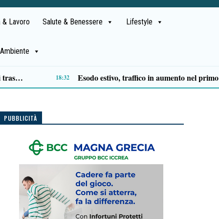
 & Lavoro
Salute & Benessere
Lifestyle
Ambiente
Cilentana killer, Gianluigi e Luigi: due vite, lo stesso tragico destino
09:52
PUBBLICITÀ