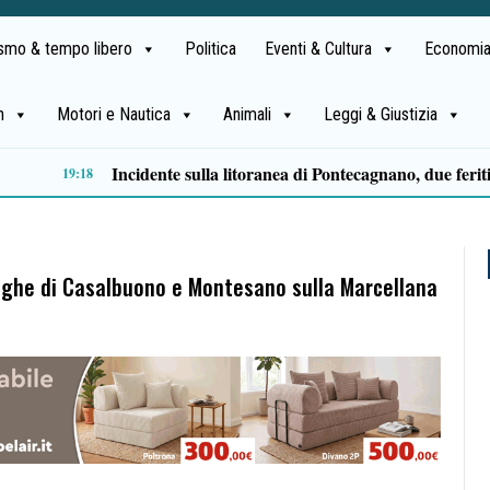
ismo & tempo libero
Politica
Eventi & Cultura
Economia
h
Motori e Nautica
Animali
Leggi & Giustizia
Ludopatia in Campania, oltre 1.250 persone in cura: cresce l’allarme per il gioco d’azzardo online
09:54
 dighe di Casalbuono e Montesano sulla Marcellana