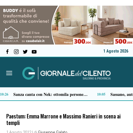
1 Agosto 2026
Ascea Marina, bimbo rischia di soffocare in spiaggia: decisivo l’intervento dei soccorritori
Campi Flegrei, dopo il sisma proseguono i controlli: paura tra i residenti
21:00
19:47
Paestum: Emma Marrone e Massimo Ranieri in scena ai
templi
1 Agosto 2012
| di
Giuseppe Galato