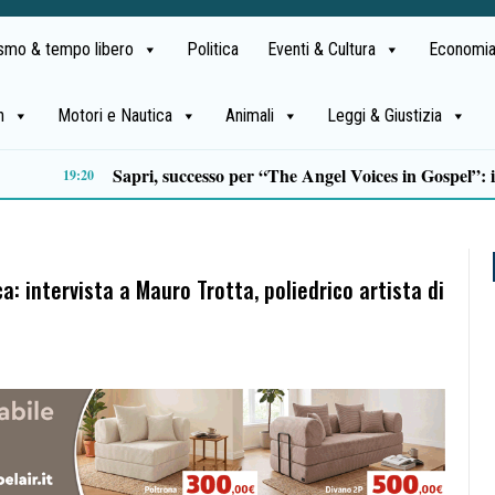
ismo & tempo libero
Politica
Eventi & Cultura
Economia
h
Motori e Nautica
Animali
Leggi & Giustizia
Sette italiani su dieci preferiscono le destinazioni nazionali per le vacanze di agosto
12:59
a: intervista a Mauro Trotta, poliedrico artista di