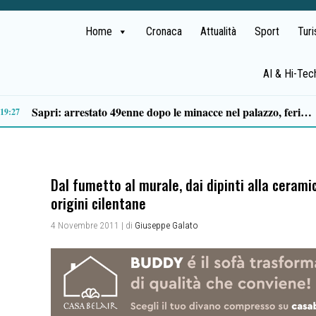
Home
Cronaca
Attualità
Sport
Tur
AI & Hi-Tec
Tragico incidente sulla Cilentana: muore motociclista di 37 anni
13:20
Dal fumetto al murale, dai dipinti alla ceramic
origini cilentane
4 Novembre 2011
| di
Giuseppe Galato