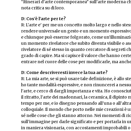
“Itinerari d’arte contemporanea” sull’arte moderna che
nota critica su di loro.
D: Cos’è l’arte per te?
R: L’arte e’ per me un concetto molto largo e nello stes
rendere universale un gesto e un momento espressivo.
e chiunque può esserne folgorato, come un’illuminazio
un momento rivelatore che subito diventa visibile o asc
rivelatore di sé stesso in quanto cercatore di segreti 
grado di capire. Ma si capisce il valore che hanno certe 
entrare nel cuore delle cose per modificarle, ma anche
D: Come descriveresti invece la tua arte?
R: La mia arte, se si può usare tale definizione, è allo
ho tante modalità espressive, e non rinuncerei a ness
l’arte, e cerco di dargli importanza e vita. Ho conosciuto
il ritratto, l’arte dei madonnari, la ceramica, il dipin
tempo per me, e io disegno pensando all’una o all’altr
colloquiale. Il mondo che porto nelle mie creazioni è u
sé nelle cose che gli stanno attorno. Nei momenti di r
sull’immagine per darle significato e per portarla in 
in maniera visionaria, con accostamenti improbabili o 