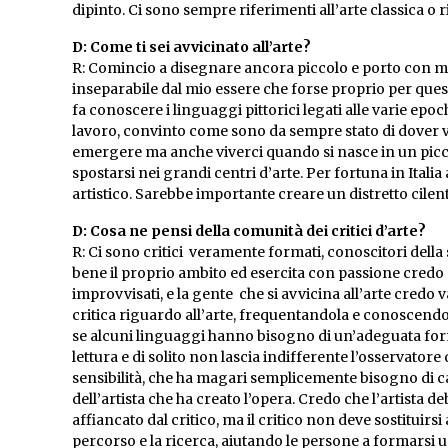
dipinto. Ci sono sempre riferimenti all’arte classica o 
D: Come ti sei avvicinato all’arte?
R: Comincio a disegnare ancora piccolo e porto con 
inseparabile dal mio essere che forse proprio per que
fa conoscere i linguaggi pittorici legati alle varie epoc
lavoro, convinto come sono da sempre stato di dover viv
emergere ma anche viverci quando si nasce in un picco
spostarsi nei grandi centri d’arte. Per fortuna in Itali
artistico. Sarebbe importante creare un distretto cilen
D: Cosa ne pensi della comunità dei critici d’arte?
R: Ci sono critici veramente formati, conoscitori della
bene il proprio ambito ed esercita con passione credo p
improvvisati, e la gente che si avvicina all’arte cred
critica riguardo all’arte, frequentandola e conoscendola.
se alcuni linguaggi hanno bisogno di un’adeguata form
lettura e di solito non lascia indifferente l’osservato
sensibilità, che ha magari semplicemente bisogno di cap
dell’artista che ha creato l’opera. Credo che l’artista 
affiancato dal critico, ma il critico non deve sostituirs
percorso e la ricerca, aiutando le persone a formarsi u