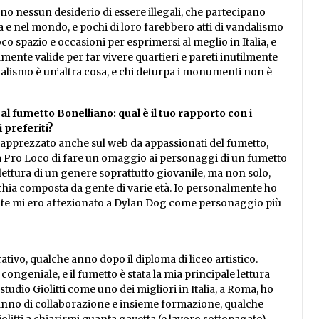
o nessun desiderio di essere illegali, che partecipano
a e nel mondo, e pochi di loro farebbero atti di vandalismo
spazio e occasioni per esprimersi al meglio in Italia, e
amente valide per far vivere quartieri e pareti inutilmente
alismo è un’altra cosa, e chi deturpa i monumenti non è
al fumetto Bonelliano: qual è il tuo rapporto con i
 preferiti?
to apprezzato anche sul web da appassionati del fumetto,
a Pro Loco di fare un omaggio ai personaggi di un fumetto
lettura di un genere soprattutto giovanile, ma non solo,
icchia composta da gente di varie età. Io personalmente ho
ente mi ero affezionato a Dylan Dog come personaggio più
ativo, qualche anno dopo il diploma di liceo artistico.
congeniale, e il fumetto è stata la mia principale lettura
udio Giolitti come uno dei migliori in Italia, a Roma, ho
n anno di collaborazione e insieme formazione, qualche