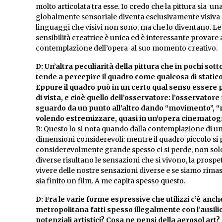
molto articolata tra esse. Io credo che la pittura sia un
globalmente sensoriale diventa esclusivamente visiv
linguaggi che visivi non sono, ma che lo diventano. Le
sensibilità creatrice è unica ed è interessante provar
contemplazione dell’opera al suo momento creativo.
D: Un’altra peculiarità della pittura che in pochi so
tende a percepire il quadro come qualcosa di static
Eppure il quadro può in un certo qual senso esser
di vista, e cioè quello dell’osservatore: l’osservator
sguardo da un punto all’altro dando “movimento”, “
volendo estremizzare, quasi in un’opera cinematog
R: Questo lo si nota quando dalla contemplazione di un
dimensioni considerevoli: mentre il quadro piccolo si 
considerevolmente grande spesso ci si perde, non solo 
diverse risultano le sensazioni che si vivono, la prospett
vivere delle nostre sensazioni diverse e se siamo rima
sia finito un film. A me capita spesso questo.
D: Fra le varie forme espressive che utilizzi c’è anc
metropolitana fatti spesso illegalmente con l’ausi
potenziali artistici? Cosa ne pensi della aerosol art?