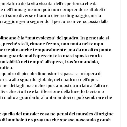
a metafora della vita vissuta, dell’esperienza che da
a e nell’immagine non può non comprendere alfabeti e
 arti sono diverse e hanno diverso linguaggio, ma la
e a raggiungerla seguendo il percorso inverso,ossia dalla
ttolineano è la “mutevolezza” del quadro. In generale si
o, perché sta lì, rimane fermo, non muta nel tempo.
e percepito anche temporalmente, ma da un altro punto
e non guarda mai l’opera in toto ma si sposta con lo
mutabilità nel tempo” all’opera, trasformandola,
rafica.
 quadro di piccole dimensioni si passa a un’opera di
presta allo sguardo globale, nel quadro o nell’opera
nei dettagli ma anche spostandosi da un lato all’altro e
iva che ci offre e la riflessione della luce, lo facciamo
sti molto a guardarlo, allontanandoci ci può sembrare che
he quella del murale: cosa ne pensi dei murales di origine
lio di bombolette spray ma che spesso nascondo grandi