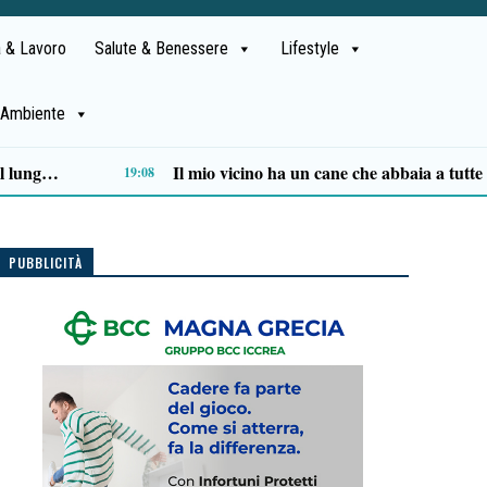
 & Lavoro
Salute & Benessere
Lifestyle
Ambiente
“Come vele al vento” di Angela Veneroso chiude con successo la rassegna letteraria a Pisciotta
12:37
PUBBLICITÀ