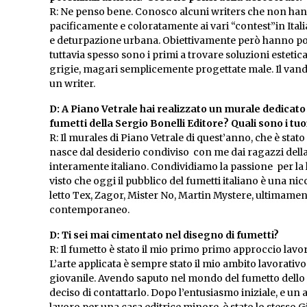
R: Ne penso bene. Conosco alcuni writers che non hann
pacificamente e coloratamente ai vari “contest”in Itali
e deturpazione urbana. Obiettivamente però hanno poco 
tuttavia spesso sono i primi a trovare soluzioni estetic
grigie, magari semplicemente progettate male. Il vand
un writer.
D: A Piano Vetrale hai realizzato un murale dedicato 
fumetti della Sergio Bonelli Editore? Quali sono i tuoi
R: Il murales di Piano Vetrale di quest’anno, che è sta
nasce dal desiderio condiviso con me dai ragazzi dell
interamente italiano. Condividiamo la passione per la 
visto che oggi il pubblico del fumetti italiano è una n
letto Tex, Zagor, Mister No, Martin Mystere, ultimam
contemporaneo.
D: Ti sei mai cimentato nel disegno di fumetti?
R: Il fumetto è stato il mio primo primo approccio lavor
L’arte applicata è sempre stato il mio ambito lavorativo 
giovanile. Avendo saputo nel mondo del fumetto dello st
deciso di contattarlo. Dopo l’entusiasmo iniziale, e u