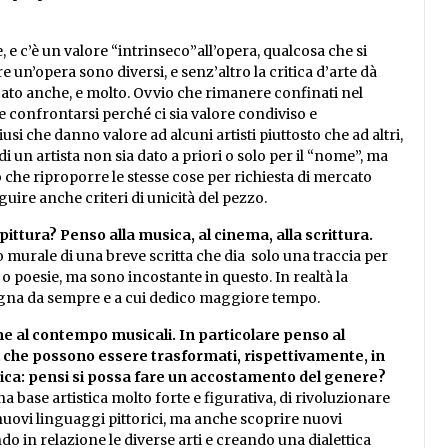
e c’è un valore “intrinseco”all’opera, qualcosa che si
e un’opera sono diversi, e senz’altro la critica d’arte dà
rcato anche, e molto. Ovvio che rimanere confinati nel
e confrontarsi perché ci sia valore condiviso e
si che danno valore ad alcuni artisti piuttosto che ad altri,
di un artista non sia dato a priori o solo per il “nome”, ma
o che riproporre le stesse cose per richiesta di mercato
uire anche criteri di unicità del pezzo.
pittura? Penso alla musica, al cinema, alla scrittura.
o murale di una breve scritta che dia solo una traccia per
o poesie, ma sono incostante in questo. In realtà la
pagna da sempre e a cui dedico maggiore tempo.
me al contempo musicali. In particolare penso al
ti che possono essere trasformati, rispettivamente, in
sica: pensi si possa fare un accostamento del genere?
 base artistica molto forte e figurativa, di rivoluzionare
nuovi linguaggi pittorici, ma anche scoprire nuovi
ndo in relazione le diverse arti e creando una dialettica