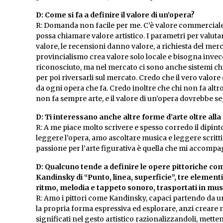
D: Come si fa a definire il valore di un’opera?
R: Domanda non facile per me. C’è valore commerciale, 
possa chiamare valore artistico. I parametri per valutar
valore, le recensioni danno valore, a richiesta del me
provincialismo crea valore solo locale e bisogna invec
riconosciuto, ma nel mercato ci sono anche sistemi chiu
per poi riversarli sul mercato. Credo che il vero valore 
da ogni opera che fa. Credo inoltre che chi non fa altr
non fa sempre arte, e il valore di un’opera dovrebbe seg
D: Ti interessano anche altre forme d’arte oltre alla 
R: A me piace molto scrivere e spesso corredo il dipint
leggere l’opera, amo ascoltare musica e leggere scritti 
passione per l’arte figurativa è quella che mi accom
D: Qualcuno tende a definire le opere pittoriche co
Kandinsky di “Punto, linea, superficie”, tre elemen
ritmo, melodia e tappeto sonoro, trasportati in mu
R: Amo i pittori come Kandinsky, capaci partendo da una
la propria forma espressiva ed esplorare, anzi creare 
significati nel gesto artistico razionalizzandoli, mette