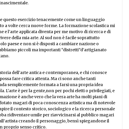
rinascimentale.
me questo esercizio tenacemente come un linguaggio
sto a volte cerca nuove forme. La formazione scolastica mi
he e l’arte applicata diventa per me motivo di ricerca e di
ere della mia arte. Al sud non è facile soprattutto
lo paese e non si è disposti a cambiare nazione o
a abbiamo piccoli ma importanti “distretti”d’artigianato
tano.
 storia dell’arte antica e contemporanea, e chi conosce
ossa fare critica attenta. Ma ci sono anche tanti
o vada semplicemente formata a farsi una propria idea
 L’arte è per la gente,non per pochi eletti o privilegiati, e
azione è anche vero che la vera arte ha molti piani di
re dotato magari di poca conoscenza artistica ma di notevole
ire il contesto storico, sociologico e la ricerca personale
debba ridiventare umile per riavvicinarsi al pubblico magari
i all’artista creando il personaggio, bensì spiegandone il
n proprio senso critico.