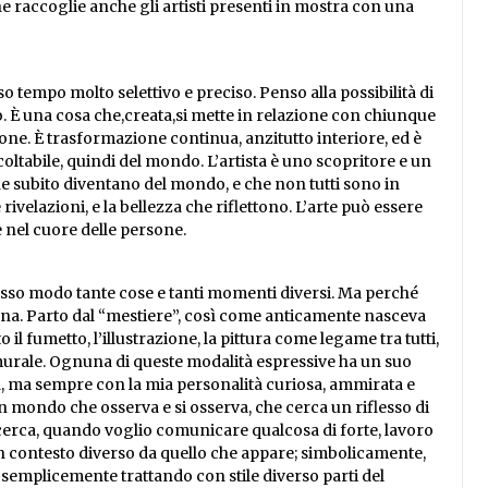
 raccoglie anche gli artisti presenti in mostra con una
so tempo molto selettivo e preciso. Penso alla possibilità di
 È una cosa che,creata,si mette in relazione con chiunque
ne. È trasformazione continua, anzitutto interiore, ed è
oltabile, quindi del mondo. L’artista è uno scopritore e un
che subito diventano del mondo, e che non tutti sono in
rivelazioni, e la bellezza che riflettono. L’arte può essere
 nel cuore delle persone.
 stesso modo tante cose e tanti momenti diversi. Ma perché
una. Parto dal “mestiere”, così come anticamente nasceva
 il fumetto, l’illustrazione, la pittura come legame tra tutti,
to murale. Ognuna di queste modalità espressive ha un suo
a, ma sempre con la mia personalità curiosa, ammirata e
n mondo che osserva e si osserva, che cerca un riflesso di
icerca, quando voglio comunicare qualcosa di forte, lavoro
un contesto diverso da quello che appare; simbolicamente,
semplicemente trattando con stile diverso parti del