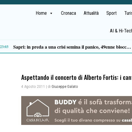
Home
Cronaca
Attualità
Sport
Tur
AI & Hi-Tec
Tortorella celebra la Fiera di San Basilio: tra antichi mestieri, bestiame e la musica della Bandabardò
14:49
Aspettando il concerto di Alberto Fortis: i ca
4 Agosto 2011
| di
Giuseppe Galato