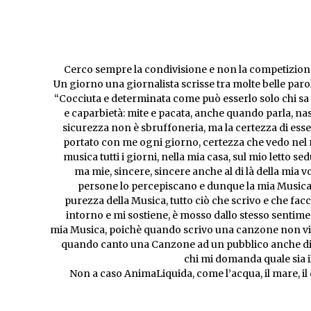
Cerco sempre la condivisione e non la competizione,
Un giorno una giornalista scrisse tra molte belle parol
“Cocciuta e determinata come può esserlo solo chi sa co
e caparbietà: mite e pacata, anche quando parla, na
sicurezza non è sbruffoneria, ma la certezza di esse
portato con me ogni giorno, certezza che vedo nel 
musica tutti i giorni, nella mia casa, sul mio letto s
ma mie, sincere, sincere anche al di là della mia vo
persone lo percepiscano e dunque la mia Musica è
purezza della Musica, tutto ciò che scrivo e che fac
intorno e mi sostiene, è mosso dallo stesso sentime
mia Musica, poichè quando scrivo una canzone non vi è 
quando canto una Canzone ad un pubblico anche di 
chi mi domanda quale sia 
Non a caso AnimaLiquida, come l’acqua, il mare, il c