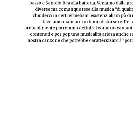
basso e Santolo Rea alla batteria. Veniamo dalla pro
diverse ma comunque tese alla musica “di qual
chiuderci in certi ermetismi esistenziali un pò di
facciamo mancare un buon distorsore. Per q
probabilmente potremmo definirci come un cantautor
contenuti e per pop una musicalità ariosa anche se, 
nostra canzone che potrebbe caratterizzarci? “pot