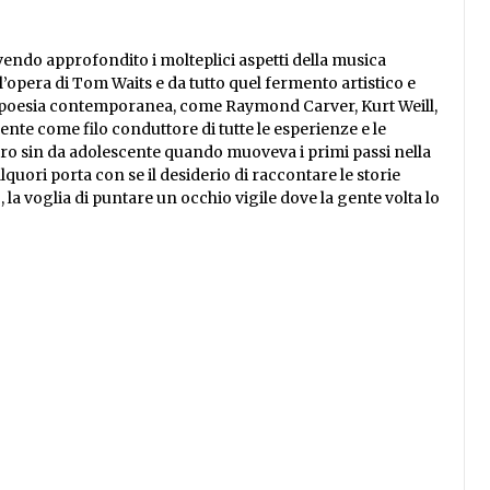
endo approfondito i molteplici aspetti della musica
l’opera di Tom Waits e da tutto quel fermento artistico e
la poesia contemporanea, come Raymond Carver, Kurt Weill,
ente come filo conduttore di tutte le esperienze e le
ietro sin da adolescente quando muoveva i primi passi nella
uori porta con se il desiderio di raccontare le storie
 la voglia di puntare un occhio vigile dove la gente volta lo