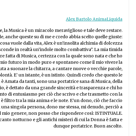
Alex Bartolo AnimaLiquida
 la Musica è un miracolo meraviglioso e tale deve restare.
e, anche queste su di me e credo abbia scelto quelle giuste:
sa vuole dalla vita, Alex è un’insolita alchimia di dolcezza
sconde in realtà un’indole molto combattiva”. La mia timida
re fatta di Musica, certezza con la quale sono nata e che ho
mio futuro in modo puro e spontaneo come il mio vivere la
eduta a suonare la chitarra, a cantare nuove o vecchie parole,
lontà. E’ un istante, è un istinto. Quindi credo che questo le
 Amata da tanti, sono una portatrice sana di Musica, della
cio, è dettato da una grande sincerità e trasparenza e chi ho
nto di entusiasmo per ciò che scrivo e che trasmetto con la
filtro tra la mia anima e le note. E’un dono, ciò che faccio
una singola persona, dono me stessa, mi denudo, perciò a
il mio genere, non posso che rispondere così: ISTINTUALE.
anto notturno e gli antichi misteri di cui la Donna è fatta e
dunque portatrice. Buon ascolto.