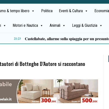
ismo & tempo libero
Politica
Eventi & Cultura
Economia
h
Motori e Nautica
Animali
Leggi & Giustizia
Premio Terre del Bussento, si alza il sipario: stasera Roberto Fico apre l’11ª edizione
14:35
ntautori di Botteghe D’Autore si raccontano