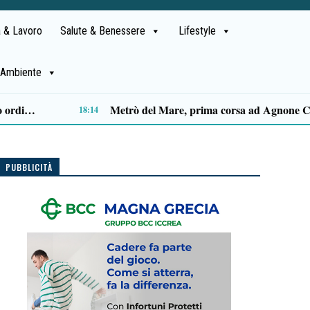
 & Lavoro
Salute & Benessere
Lifestyle
Ambiente
Capaccio Paestum spazio di legalità: oltre 43 ettari di beni confiscati destinati a progetti sociali
14:14
PUBBLICITÀ