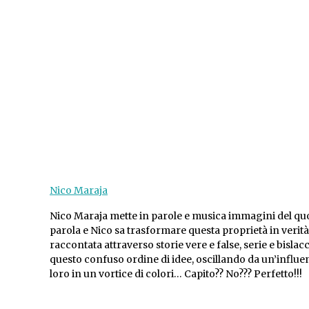
Nico Maraja
Nico Maraja mette in parole e musica immagini del quo
parola e Nico sa trasformare questa proprietà in verit
raccontata attraverso storie vere e false, serie e bislac
questo confuso ordine di idee, oscillando da un’influen
loro in un vortice di colori… Capito?? No??? Perfetto!!!