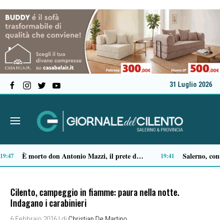
31 Luglio 2026
Castellabate, Spinelli e Di Luccia uniscono le forze in vista delle comunali 2027
Ascea, Pietro D’Angiolillo: «La nuova giunta guarda al futuro, con gli occhi del passato»
13:32
13:
Cilento, campeggio in fiamme: paura nella notte.
Indagano i carabinieri
6 Febbraio 2016
| di
Christian De Martino