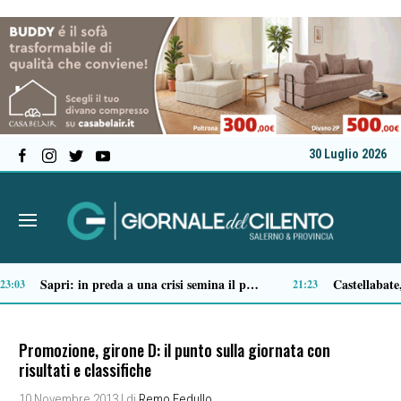
30 Luglio 2026
Tortorella celebra la Fiera di San Basilio: tra antichi mestieri, bestiame e la musica della Bandabardò
4:51
14:49
Promozione, girone D: il punto sulla giornata con
risultati e classifiche
10 Novembre 2013
| di
Remo Fedullo