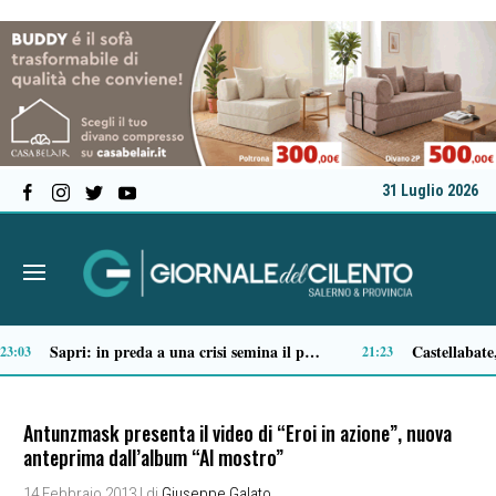
31 Luglio 2026
Ascea, nuova giunta per Sansone: Filippo Dragone vicesindaco, Egidio Criscuolo assessore ai Lavori Pubblici
Tortorella celebra la Fiera di San Basilio: tra antichi mestieri, bestiame e la musica della Bandabardò
14:51
14:49
Antunzmask presenta il video di “Eroi in azione”, nuova
anteprima dall’album “Al mostro”
14 Febbraio 2013
| di
Giuseppe Galato