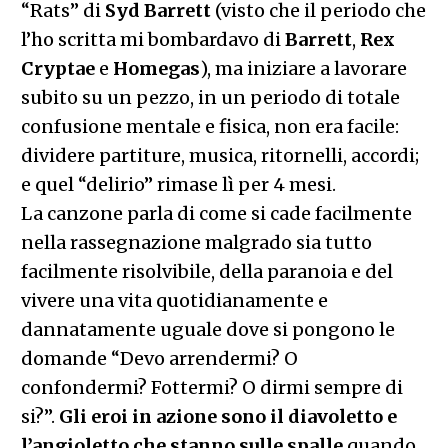
“Rats” di
Syd Barrett
(visto che il periodo che
l’ho scritta mi bombardavo di
Barrett
,
Rex
Cryptae
e
Homegas
), ma iniziare a lavorare
subito su un pezzo, in un periodo di totale
confusione mentale e fisica, non era facile:
dividere partiture, musica, ritornelli, accordi;
e quel “delirio” rimase lì per 4 mesi.
La canzone parla di come si cade facilmente
nella rassegnazione malgrado sia tutto
facilmente risolvibile, della paranoia e del
vivere una vita quotidianamente e
dannatamente uguale dove si pongono le
domande “Devo arrendermi? O
confondermi? Fottermi? O dirmi sempre di
si?”.
Gli eroi in azione sono il diavoletto e
l’angioletto che stanno sulle spalle
quando