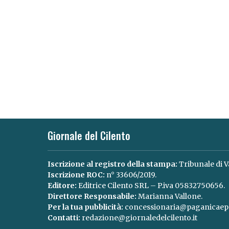
Giornale del Cilento
Iscrizione al registro della stampa:
Tribunale di V
Iscrizione ROC:
n° 33606/2019.
Editore:
Editrice Cilento SRL – P.iva 05832750656.
Direttore Responsabile:
Marianna Vallone.
Per la tua pubblicità:
concessionaria@paganicaepa
Contatti:
redazione@giornaledelcilento.it