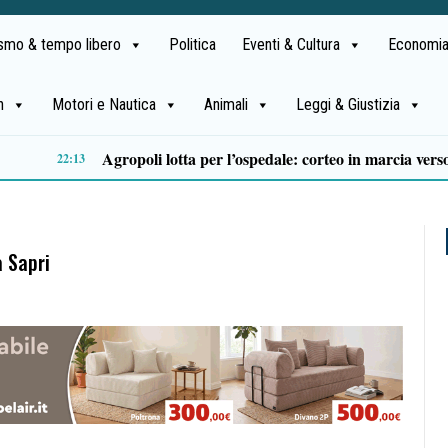
ismo & tempo libero
Politica
Eventi & Cultura
Economia
h
Motori e Nautica
Animali
Leggi & Giustizia
Sicilì celebra i sapori del territorio: il percorso enogastronomico nel borgo con i Kiepo in concerto
15:49
a Sapri