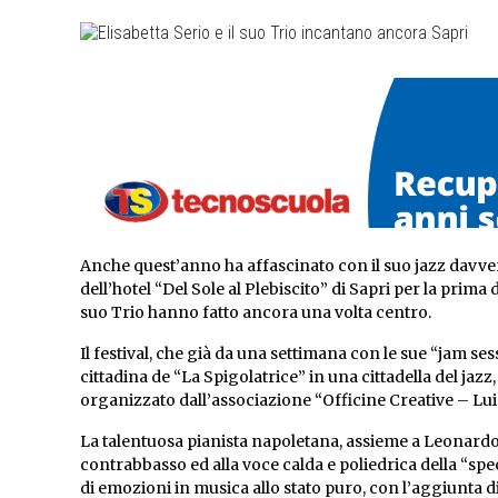
Anche quest’anno ha affascinato con il suo jazz davvero
dell’hotel “Del Sole al Plebiscito” di Sapri per la prima 
suo Trio hanno fatto ancora una volta centro.
Il festival, che già da una settimana con le sue “jam se
cittadina de “La Spigolatrice” in una cittadella del ja
organizzato dall’associazione “Officine Creative – Lui
La talentuosa pianista napoletana, assieme a Leonardo
contrabbasso ed alla voce calda e poliedrica della “sp
di emozioni in musica allo stato puro, con l’aggiunta di 