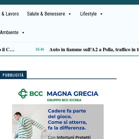
 & Lavoro
Salute & Benessere
Lifestyle
Ambiente
Emergenza cinghiali, assessora Serluca: «Subito tavolo tecnico permanente della Regione»
15:46
PUBBLICITÀ