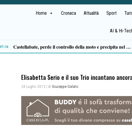
Home
Cronaca
Attualità
Sport
Tur
AI & Hi-Tec
Falaut Campus, il Convitto Tasso rilancia: nel 2027 concerti e formazione musicale
15:58
Elisabetta Serio e il suo Trio incantano ancor
24 Luglio 2012
| di
Giuseppe Galato