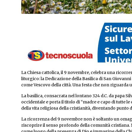
La Chiesa cattolica, il 9 novembre, celebra una ricorren
liturgico: la Dedicazione della Basilica di San Giovanni
come Vescovo della città. Una festa che non riguarda u
La basilica, consacrata nel lontano 324 d.C. da papa Sil
occidentale e porta il titolo di “madre e capo di tutte le 
della vita religiosa della cristianità, diventando punto
La ricorrenza del 9 novembre non è soltanto un omaggio 
riscoprire il senso profondo della comunità cristiana. Ne
come luogo della presenza di Dio e immagine della Chie