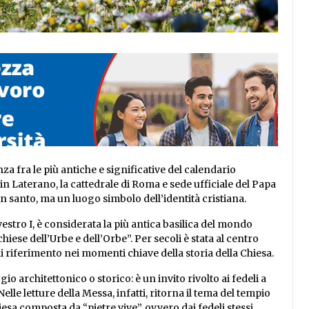
za fra le più antiche e significative del calendario
 in Laterano, la cattedrale di Roma e sede ufficiale del Papa
n santo, ma un luogo simbolo dell’identità cristiana.
vestro I, è considerata la più antica basilica del mondo
chiese dell’Urbe e dell’Orbe”. Per secoli è stata al centro
 di riferimento nei momenti chiave della storia della Chiesa.
architettonico o storico: è un invito rivolto ai fedeli a
lle letture della Messa, infatti, ritorna il tema del tempio
sa composta da “pietre vive”, ovvero dai fedeli stessi.