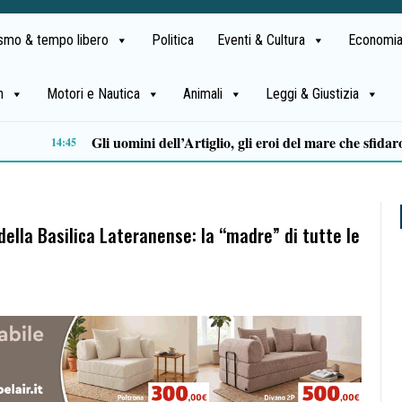
ismo & tempo libero
Politica
Eventi & Cultura
Economia
h
Motori e Nautica
Animali
Leggi & Giustizia
Stipendi incompleti al Dea di Nocera, Pagani e Scafati. Nursind: «Chi sbaglia deve risponderne»
12:08
della Basilica Lateranense: la “madre” di tutte le