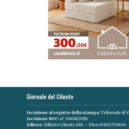
Giornale del Cilento
Iscrizione al registro della stampa:
Tribunale di V
Iscrizione ROC:
n° 33606/2019.
Editore:
Editrice Cilento SRL – P.iva 05832750656.