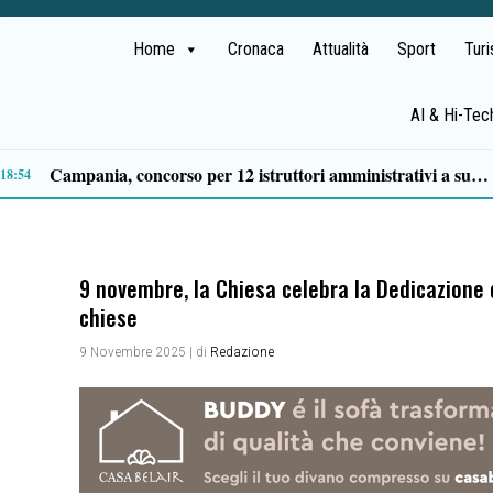
Home
Cronaca
Attualità
Sport
Tur
AI & Hi-Tec
nsabili
12:29
9 novembre, la Chiesa celebra la Dedicazione 
chiese
9 Novembre 2025
| di
Redazione