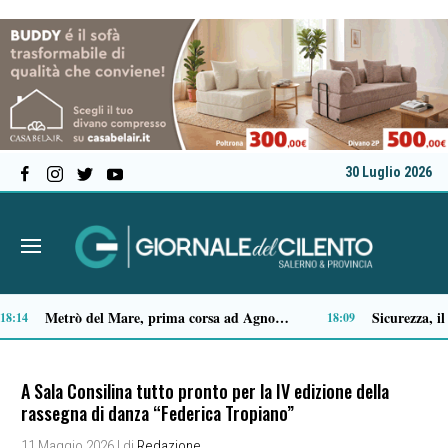
30 Luglio 2026
Capaccio Paestum spazio di legalità: oltre 43 ettari di beni confiscati destinati a progetti sociali
4:35
14:14
A Sala Consilina tutto pronto per la IV edizione della
rassegna di danza “Federica Tropiano”
11 Maggio 2026
| di
Redazione