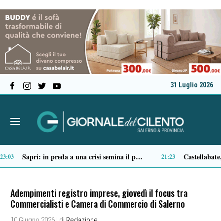
31 Luglio 2026
Ascea, nuova giunta per Sansone: Filippo Dragone vicesindaco, Egidio Criscuolo assessore ai Lavori Pubblici
Tortorella celebra la Fiera di San Basilio: tra antichi mestieri, bestiame e la musica della Bandabardò
14:51
14:49
Adempimenti registro imprese, giovedì il focus tra
Commercialisti e Camera di Commercio di Salerno
10 Giugno 2026
| di
Redazione