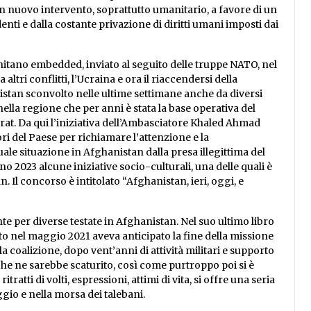
n nuovo intervento, soprattutto umanitario, a favore di un
nti e dalla costante privazione di diritti umani imposti dai
nitano embedded, inviato al seguito delle truppe NATO, nel
ltri conflitti, l’Ucraina e ora il riaccendersi della
istan sconvolto nelle ultime settimane anche da diversi
ella regione che per anni è stata la base operativa del
rat. Da qui l’iniziativa dell’Ambasciatore Khaled Ahmad
i del Paese per richiamare l’attenzione e la
ale situazione in Afghanistan dalla presa illegittima del
 2023 alcune iniziative socio-culturali, una delle quali è
. Il concorso è intitolato “Afghanistan, ieri, oggi, e
e per diverse testate in Afghanistan. Nel suo ultimo libro
ato nel maggio 2021 aveva anticipato la fine della missione
la coalizione, dopo vent’anni di attività militari e supporto
che ne sarebbe scaturito, così come purtroppo poi si è
itratti di volti, espressioni, attimi di vita, si offre una seria
ggio e nella morsa dei talebani.