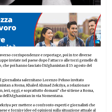
averso corrispondenze e reportage, poi in tre diverse
ppe inviate nel paese dopo l’attacco alle torri gemelle di
, che poi hanno lasciato l’Afghanistan il 15 agosto del
l giornalista salernitano Lorenzo Peluso invitato
anistan a Roma, Khaled Ahmad Zekriya, a relazionare
 ieri, oggi, e soprattutto domani” che si tiene a Roma,
ata dell’Afghanistan in via Nomentana.
kriya per mettere a confronto esperti e giornalisti che
se e fornire idee ed opinioni sulla situazione attuale al