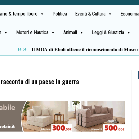
ismo & tempo libero
Politica
Eventi & Cultura
Economia
h
Motori e Nautica
Animali
Leggi & Giustizia
Alta formazione e lavoro: la Regione approva il Piano degli strumenti finanziari per l’occupazione
11:47
l racconto di un paese in guerra