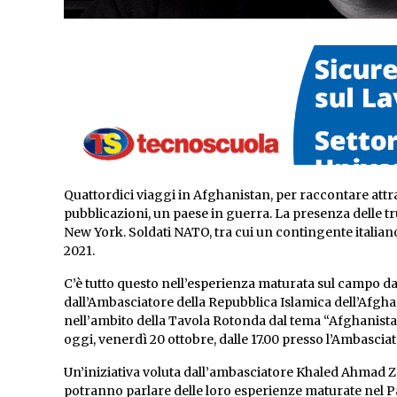
Quattordici viaggi in Afghanistan, per raccontare attr
pubblicazioni, un paese in guerra. La presenza delle tru
New York. Soldati NATO, tra cui un contingente italiano
2021.
C’è tutto questo nell’esperienza maturata sul campo da
dall’Ambasciatore della Repubblica Islamica dell’Afgh
nell’ambito della Tavola Rotonda dal tema “Afghanistan,
oggi, venerdì 20 ottobre, dalle 17.00 presso l’Ambasci
Un’iniziativa voluta dall’ambasciatore Khaled Ahmad Ze
potranno parlare delle loro esperienze maturate nel Pae