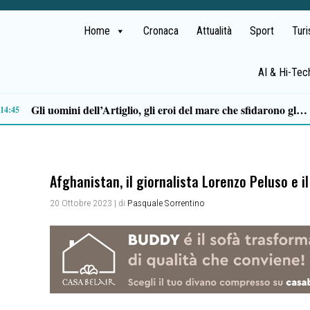
Home
Cronaca
Attualità
Sport
Tur
AI & Hi-Tec
Stipendi incompleti al Dea di Nocera, Pagani e Scafati. Nursind: «Chi sbaglia deve risponderne»
12:08
Afghanistan, il giornalista Lorenzo Peluso e i
20 Ottobre 2023
| di
Pasquale Sorrentino