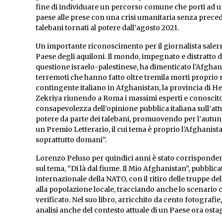
fine di individuare un percorso comune che porti ad u
paese alle prese con una crisi umanitaria senza precede
talebani tornati al potere dall’agosto 2021.
Un importante riconoscimento per il giornalista saler
Paese degli aquiloni. Il mondo, impegnato e distratto da a
questione israelo-palestinese, ha dimenticato l’Afghan
terremoti che hanno fatto oltre tremila morti proprio n
contingente italiano in Afghanistan, la provincia di He
Zekriya riunendo a Roma i massimi esperti e conoscitor
consapevolezza dell’opinione pubblica italiana sull’attu
potere da parte dei talebani, promuovendo per l’autunno
un Premio Letterario, il cui tema è proprio l’Afghanistan
soprattutto domani”.
Lorenzo Peluso per quindici anni è stato corrispondent
sul tema, “Di là dal fiume. Il Mio Afghanistan”, pubblic
internazionale della NATO, con il ritiro delle truppe del
alla popolazione locale, tracciando anche lo scenario 
verificato. Nel suo libro, arricchito da cento fotografie, r
analisi anche del contesto attuale di un Paese ora osta