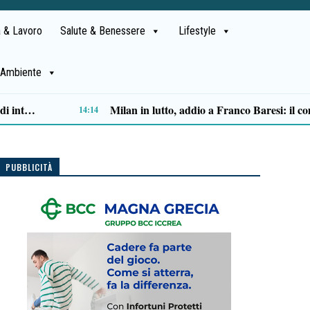
 & Lavoro
Salute & Benessere
Lifestyle
Ambiente
“Spazi sonori” di Sergio Sorrentino: a Polla un itinerario d’ascolto che trasforma un paese in musica
11:16
PUBBLICITÀ