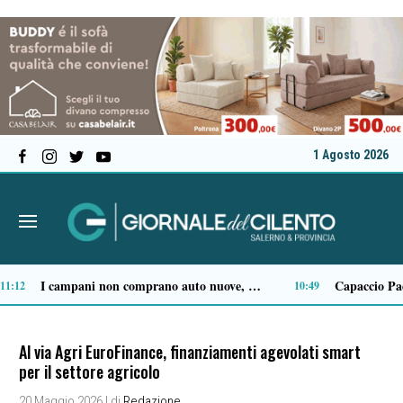
1 Agosto 2026
Sapri: dopo l’episodio del Timpone, il consigliere Vita chiede verifiche su alloggi e sicurezza
Terremoto ai Campi Flegrei: salgono a 21 i feriti, due sono gravi
07:17
00:05
Al via Agri EuroFinance, finanziamenti agevolati smart
per il settore agricolo
20 Maggio 2026
| di
Redazione