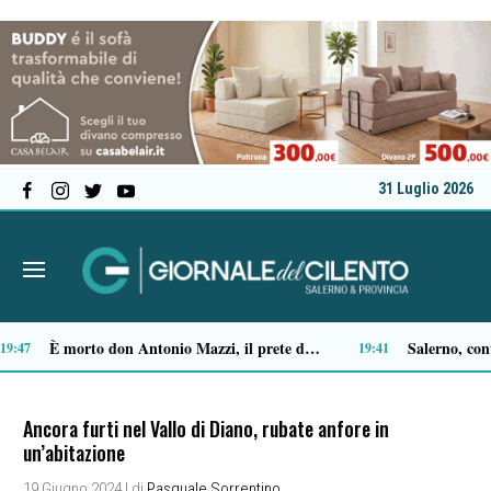
31 Luglio 2026
Castellabate, Spinelli e Di Luccia uniscono le forze in vista delle comunali 2027
Ascea, Pietro D’Angiolillo: «La nuova giunta guarda al futuro, con gli occhi del passato»
13:32
13
Ancora furti nel Vallo di Diano, rubate anfore in
un’abitazione
19 Giugno 2024
| di
Pasquale Sorrentino