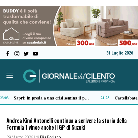
31 Luglio 2026
Tortorella celebra la Fiera di San Basilio: tra antichi mestieri, bestiame e la musica della Bandabardò
4:51
14:49
Andrea Kimi Antonelli continua a scrivere la storia della
Formula 1 vince anche il GP di Suzuki
29 Marzo 2026
| di
Elia Forlano