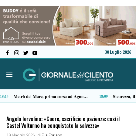
30 Luglio 2026
Capaccio Paestum spazio di legalità: oltre 43 ettari di beni confiscati destinati a progetti sociali
14:14
Angelo Iervolino: «Cuore, sacrificio e pazienza: così il
Castel Volturno ha conquistato la salvezza»
19 Maggio 2026
| di
Elia Forlano