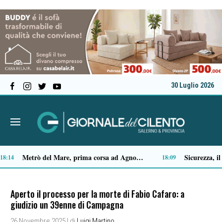
30 Luglio 2026
Capaccio Paestum spazio di legalità: oltre 43 ettari di beni confiscati destinati a progetti sociali
5
14:14
Aperto il processo per la morte di Fabio Cafaro: a
giudizio un 39enne di Campagna
26 Novembre 2025
| di
Luigi Martino