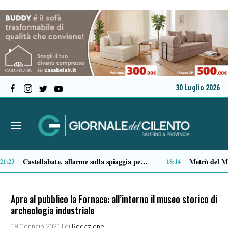
30 Luglio 2026
Premio Terre del Bussento, si alza il sipario: stasera Roberto Fico apre l’11ª edizione
:49
14:35
Apre al pubblico la Fornace: all’interno il museo storico di
archeologia industriale
18 Gennaio 2021
| di
Redazione