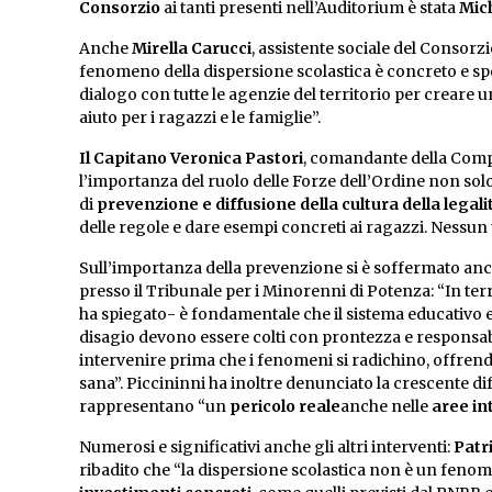
Consorzio
ai tanti presenti nell’Auditorium è stata
Mich
Anche
Mirella Carucci
, assistente sociale del Consorzi
fenomeno della dispersione scolastica è concreto e sp
dialogo con tutte le agenzie del territorio per creare
aiuto per i ragazzi e le famiglie”.
Il Capitano Veronica Pastori
, comandante della Compa
l’importanza del ruolo delle Forze dell’Ordine non solo
di
prevenzione e diffusione della cultura della legali
delle regole e dare esempi concreti ai ragazzi. Nessun 
Sull’importanza della prevenzione si è soffermato an
presso il Tribunale per i Minorenni di Potenza: “In ter
ha spiegato- è fondamentale che il sistema educativo e q
disagio devono essere colti con prontezza e responsabili
intervenire prima che i fenomeni si radichino, offrendo
sana”. Piccininni ha inoltre denunciato la crescente di
rappresentano
“un
pericolo reale
anche nelle
aree in
Numerosi e significativi anche gli altri interventi:
Patr
ribadito che “la dispersione scolastica non è un feno