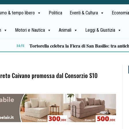
ismo & tempo libero
Politica
Eventi & Cultura
Economia
h
Motori e Nautica
Animali
Leggi & Giustizia
13:01
creto Caivano promossa dal Consorzio S10