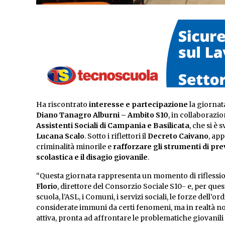
Ha riscontrato
interesse e partecipazione
la giornat
Diano Tanagro Alburni – Ambito S10
, in collaborazi
Assistenti Sociali di Campania e Basilicata
, che si è
Lucana Scalo
. Sotto i riflettori il
Decreto Caivano
, ap
criminalità minorile e
rafforzare gli strumenti di pr
scolastica e il disagio giovanile
.
“Questa giornata rappresenta un momento di riflession
Florio
, direttore del Consorzio Sociale S10- e, per ques
scuola, l’ASL, i Comuni, i servizi sociali, le forze dell’
considerate immuni da certi fenomeni, ma in realtà non
attiva, pronta ad affrontare le problematiche giovanili 