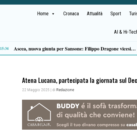
Home
Cronaca
Attualità
Sport
Tur
AI & Hi-Tec
Verso il 66^ Salone nautico internazionale di Genova: aperto il ticketing online
3:22
Atena Lucana, partecipata la giornata sul De
22 Maggio 2025
| di
Redazione