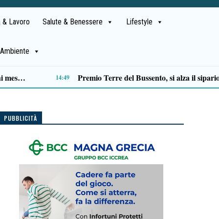
 & Lavoro
Salute & Benessere
Lifestyle
Ambiente
Matera, PD: «Approvato assestamento bilancio regionale: più investimenti sui territori»
12:39
PUBBLICITÀ