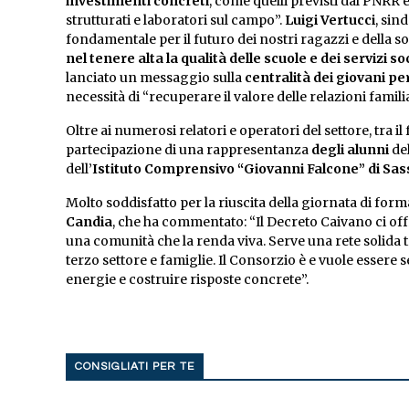
investimenti concreti
, come quelli previsti dal PNRR 
strutturati e laboratori sul campo”.
Luigi Vertucci
, sin
fondamentale per il futuro dei nostri ragazzi e della s
nel tenere alta la qualità delle scuole e dei servizi soc
lanciato un messaggio sulla
centralità dei giovani pe
necessità di “recuperare il valore delle relazioni familiar
Oltre ai numerosi relatori e operatori del settore, tra i
partecipazione di una rappresentanza
degli alunni
del
dell’
Istituto Comprensivo “Giovanni Falcone” di Sa
Molto soddisfatto per la riuscita della giornata di for
Candia
, che ha commentato: “Il Decreto Caivano ci o
una comunità che la renda viva. Serve una rete solida tr
terzo settore e famiglie. Il Consorzio è e vuole essere
energie e costruire risposte concrete”.
CONSIGLIATI PER TE