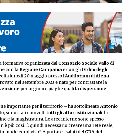
a formativa organizzata dal
Consorzio Sociale Vallo di
one con
la Regione Campania
e con
gli Ordini degli
 svolta lunedì 20 maggio presso
l’Auditorium di Atena
provato nel settembre 2023 e nato per contrastare la
evenzione
per arginare piaghe quali
la dispersione
e importante per il territorio – ha sottolineato
Antonio
to, sono stati coinvolti
tutti gli attori istituzionali
: la
ordine e la magistratura. Le aree interne sono spesso
 è più così. È quindi necessario creare una rete reale,
in modo condiviso”. A portare i saluti del
CDA del