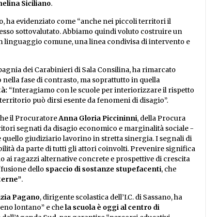
elina Siciliano
.
o, ha evidenziato come “anche nei piccoli territori il
esso sottovalutato. Abbiamo quindi voluto costruire un
 un linguaggio comune, una linea condivisa di intervento e
gnia dei Carabinieri di Sala Consilina, ha rimarcato
 nella fase di contrasto, ma soprattutto in quella
tà:
“Interagiamo con le scuole per interiorizzare il rispetto
territorio può dirsi esente da fenomeni di disagio”.
che il Procuratore
Anna Gloria Piccininni
, della Procura
ritori segnati da disagio economico e marginalità sociale -
uello giudiziario lavorino in stretta sinergia. I segnali di
tà da parte di tutti gli attori coinvolti. Prevenire significa
 ai ragazzi alternative concrete e prospettive di crescita
ffusione dello
spaccio di sostanze stupefacenti
, che
terne”
.
izia Pagano
, dirigente scolastica dell’I.C. di Sassano, ha
meno lontano” e che
la scuola è oggi al centro di