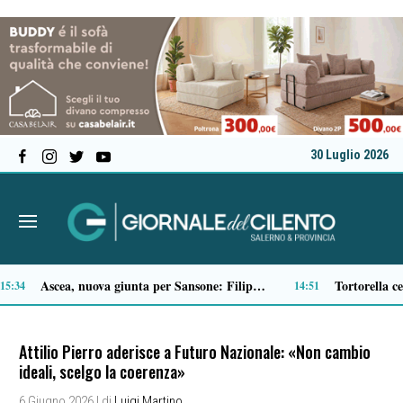
30 Luglio 2026
Microcemento, tutto quello che c’è da sapere prima di sceglierlo
13:43
13:22
Attilio Pierro aderisce a Futuro Nazionale: «Non cambio
ideali, scelgo la coerenza»
6 Giugno 2026
| di
Luigi Martino