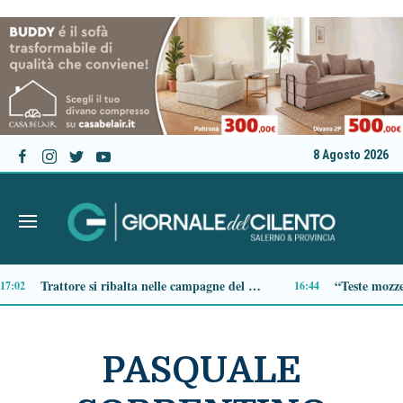
8 Agosto 2026
Boe in mare: colori, forme e significati. La guida per imparare a leggerle
13:48
PASQUALE