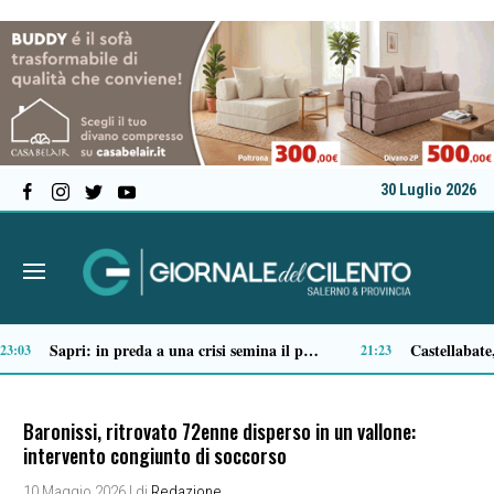
30 Luglio 2026
Tortorella celebra la Fiera di San Basilio: tra antichi mestieri, bestiame e la musica della Bandabardò
14:51
14:49
Baronissi, ritrovato 72enne disperso in un vallone:
intervento congiunto di soccorso
10 Maggio 2026
| di
Redazione