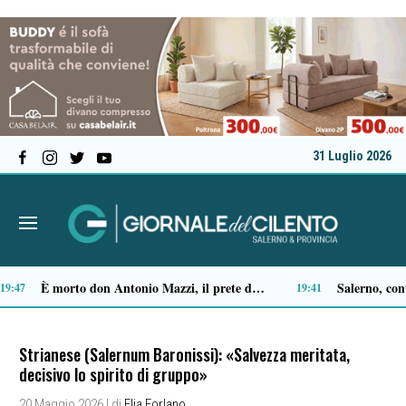
31 Luglio 2026
Ascea, Pietro D’Angiolillo: «La nuova giunta guarda al futuro, con gli occhi del passato»
2
13:11
Strianese (Salernum Baronissi): «Salvezza meritata,
decisivo lo spirito di gruppo»
20 Maggio 2026
| di
Elia Forlano