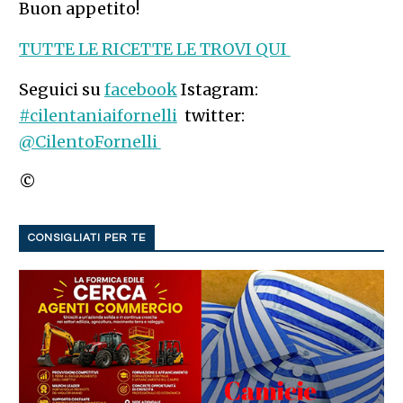
Buon appetito!
TUTTE LE RICETTE LE TROVI QUI
Seguici su
facebook
Istagram:
#cilentaniaifornelli
twitter:
@CilentoFornelli
©
CONSIGLIATI PER TE