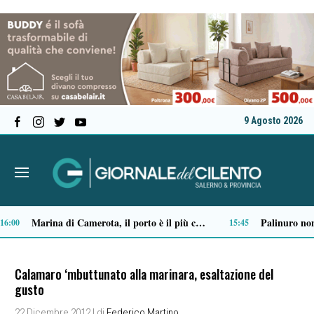
9 Agosto 2026
Tensione al Pronto soccorso del “Ruggi”, volontario aggredito durante una missione
Ordigno bellico riaffiora in un terreno di Battipaglia: scatta la messa in sicurezza
09:03
09:01
Calamaro ‘mbuttunato alla marinara, esaltazione del
gusto
22 Dicembre 2012
| di
Federico Martino