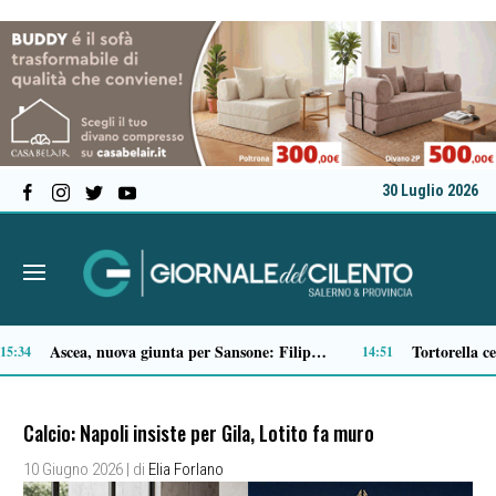
30 Luglio 2026
Microcemento, tutto quello che c’è da sapere prima di sceglierlo
43
13:22
Calcio: Napoli insiste per Gila, Lotito fa muro
10 Giugno 2026
| di
Elia Forlano