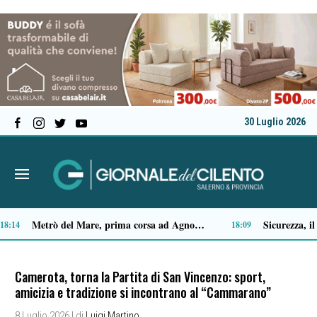
30 Luglio 2026
Premio Terre del Bussento, si alza il sipario: stasera Roberto Fico apre l’11ª edizione
Capaccio Paestum spazio di legalità: oltre 43 ettari di beni confiscati destinati a progetti sociali
14:35
Camerota, torna la Partita di San Vincenzo: sport,
amicizia e tradizione si incontrano al “Cammarano”
8 Luglio 2026
| di
Luigi Martino