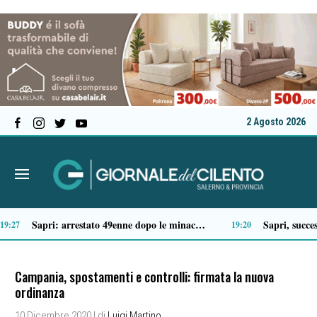
2 Agosto 2026
Tragico incidente sulla Cilentana: muore motociclista di 37 anni
1
13:20
Campania, spostamenti e controlli: firmata la nuova
ordinanza
10 Dicembre 2020
| di
Luigi Martino