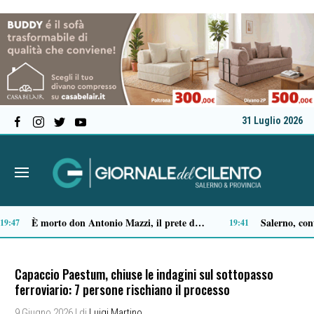
31 Luglio 2026
Ascea, Pietro D’Angiolillo: «La nuova giunta guarda al futuro, con gli occhi del passato»
3:32
13:11
Capaccio Paestum, chiuse le indagini sul sottopasso
ferroviario: 7 persone rischiano il processo
9 Giugno 2026
| di
Luigi Martino