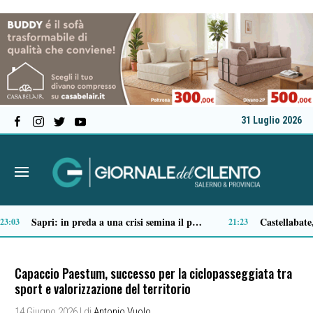
31 Luglio 2026
Tortorella celebra la Fiera di San Basilio: tra antichi mestieri, bestiame e la musica della Bandabardò
14:51
14:49
Capaccio Paestum, successo per la ciclopasseggiata tra
sport e valorizzazione del territorio
14 Giugno 2026
| di
Antonio Vuolo