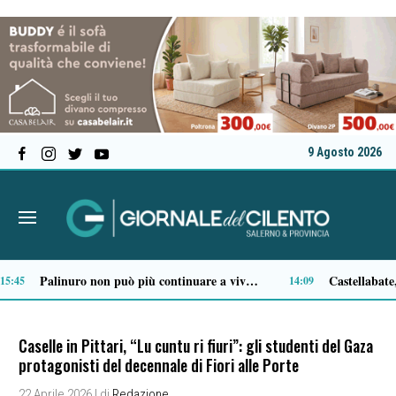
9 Agosto 2026
Vallo della Lucania, furto al “San Luca”: svuotati tre distributori automatici
:01
17:02
Caselle in Pittari, “Lu cuntu ri fiuri”: gli studenti del Gaza
protagonisti del decennale di Fiori alle Porte
22 Aprile 2026
| di
Redazione