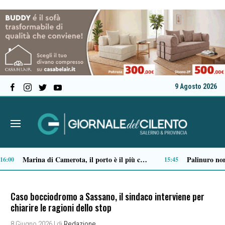
9 Agosto 2026
Ordigno bellico riaffiora in un terreno di Battipaglia: scatta la messa in sicurezza
3
09:01
Caso bocciodromo a Sassano, il sindaco interviene per
chiarire le ragioni dello stop
8 Giugno 2026
| di
Redazione