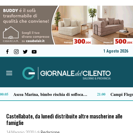
1 Agosto 2026
Milan in lutto, addio a Franco Baresi: il commosso saluto del club
14:14
13:53
Castellabate, da lunedì distribuite altre mascherine alle
famiglie
14 Maggio 2020
| di
Redazione