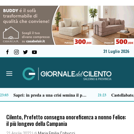
31 Luglio 2026
Ascea, nuova giunta per Sansone: Filippo Dragone vicesindaco, Egidio Criscuolo assessore ai Lavori Pubblici
Tortorella celebra la Fiera di San Basilio: tra antichi mestieri, bestiame e la musica della Bandabardò
14:51
Cilento, Prefetto consegna onoreficenza a nonno Felice:
il più longevo della Campania
21 Aprile 2022
| di
Maria Emilia Cobucci