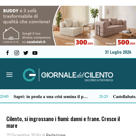
31 Luglio 2026
Ascea, nuova giunta per Sansone: Filippo Dragone vicesindaco, Egidio Criscuolo assessore ai Lavori Pubblici
Tortorella celebra la Fiera di San Basilio: tra antichi mestieri, bestiame e la musica della Bandabardò
14:51
Cilento, si ingrossano i fiumi: danni e frane. Cresce il
mare
22 Dicembre 2019
| di
Redazione