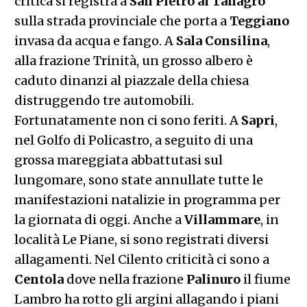
critica si registra a
San Pietro al Tanagro
sulla strada provinciale che porta a
Teggiano
invasa da acqua e fango. A
Sala
Consilina
,
alla frazione Trinità, un grosso albero è
caduto dinanzi al piazzale della chiesa
distruggendo tre automobili.
Fortunatamente non ci sono feriti. A
Sapri
,
nel Golfo di Policastro, a seguito di una
grossa mareggiata abbattutasi sul
lungomare, sono state annullate tutte le
manifestazioni natalizie in programma per
la giornata di oggi. Anche a
Villammare
, in
località Le Piane, si sono registrati diversi
allagamenti. Nel
Cilento
criticità ci sono a
Centola
dove nella frazione
Palinuro
il fiume
Lambro ha rotto gli argini allagando i piani