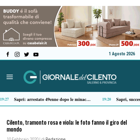
1 Agosto 2026
Tragico incidente sulla Cilentana: muore motociclista di 37 anni
3:41
13:20
Cilento, tramonto rosa e viola: le foto fanno il giro del
mondo
10 Febbraio 2020
| di
Redazione