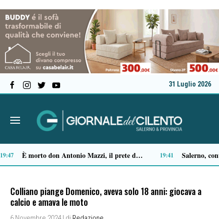
31 Luglio 2026
Castellabate, Spinelli e Di Luccia uniscono le forze in vista delle comunali 2027
Ascea, Pietro D’Angiolillo: «La nuova giunta guarda al futuro, con gli occhi del passato»
13:32
13:
Colliano piange Domenico, aveva solo 18 anni: giocava a
calcio e amava le moto
6 Novembre 2024
| di
Redazione