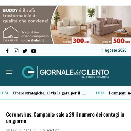
1 Agosto 2026
2enne
Sapri: dopo l’episodio del Timpone, il consigliere Vita chiede verifiche su alloggi e sicurezza
09:28
07:17
Coronavirus, Campania: sale a 29 il numero dei contagi in
un giorno
28 Luglio 2020
| di
Luigi Martino