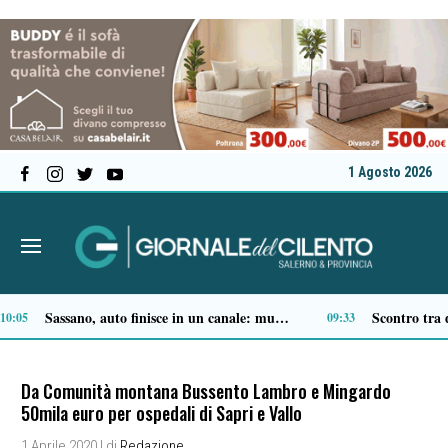
1 Agosto 2026
È morto don Antonio Mazzi, il prete degli ultimi fondò la Fondazione Exodus
19:41
Da Comunità montana Bussento Lambro e Mingardo
50mila euro per ospedali di Sapri e Vallo
1 Aprile 2020
| di
Redazione