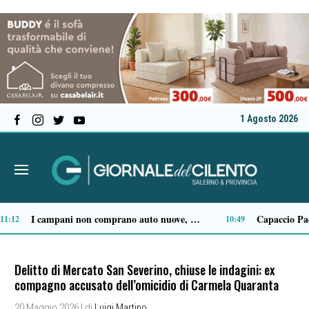
1 Agosto 2026
Sapri: dopo l’episodio del Timpone, il consigliere Vita chiede verifiche su alloggi e sicurezza
Terremoto ai Campi Flegrei: salgono a 21 i feriti, due sono gravi
07:17
00:05
Delitto di Mercato San Severino, chiuse le indagini: ex
compagno accusato dell’omicidio di Carmela Quaranta
20 Maggio 2026
| di
Luigi Martino