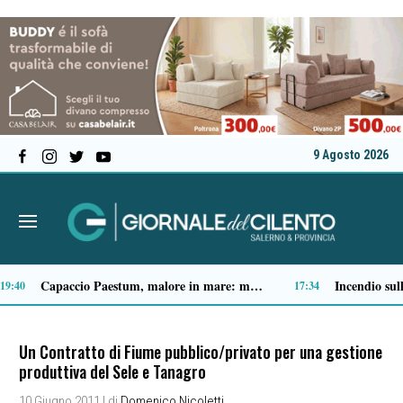
9 Agosto 2026
Spari a Pastena, il ventenne ferito lascia l’ospedale: si indaga sul vero obiettivo
9:05
09:04
Un Contratto di Fiume pubblico/privato per una gestione
produttiva del Sele e Tanagro
10 Giugno 2011
| di
Domenico Nicoletti