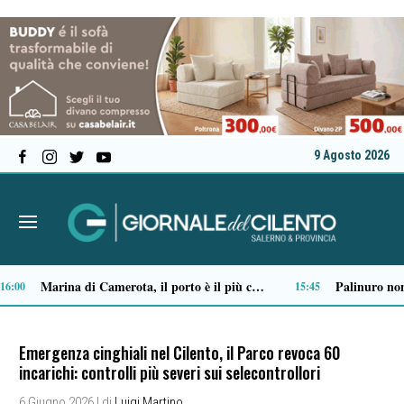
9 Agosto 2026
Tensione al Pronto soccorso del “Ruggi”, volontario aggredito durante una missione
Ordigno bellico riaffiora in un terreno di Battipaglia: scatta la messa in sicurezza
09:03
09
Emergenza cinghiali nel Cilento, il Parco revoca 60
incarichi: controlli più severi sui selecontrollori
6 Giugno 2026
| di
Luigi Martino