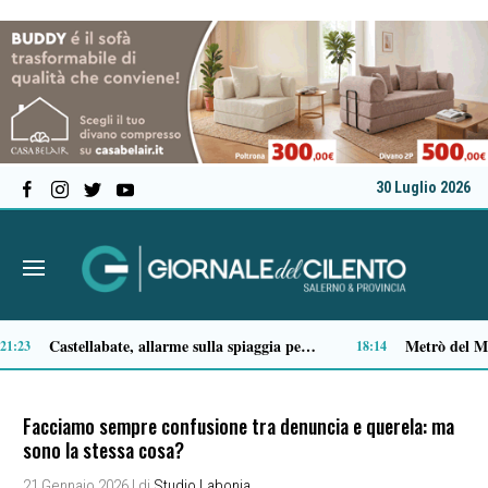
30 Luglio 2026
Premio Terre del Bussento, si alza il sipario: stasera Roberto Fico apre l’11ª edizione
Capaccio Paestum spazio di legalità: oltre 43 ettari di beni confiscati destinati a progetti sociali
14:35
14
Facciamo sempre confusione tra denuncia e querela: ma
sono la stessa cosa?
21 Gennaio 2026
| di
Studio Labonia