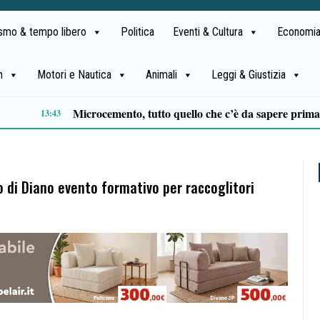
ismo & tempo libero
Politica
Eventi & Cultura
Economia
h
Motori e Nautica
Animali
Leggi & Giustizia
Comparto ittico, dalla Regione Campania 3 milioni di euro per fronteggiare il caro-gasolio
11:15
o di Diano evento formativo per raccoglitori