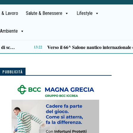
 & Lavoro
Salute & Benessere
Lifestyle
Ambiente
Al Festival dell’Aspide arriva “Il tempo delle radici”: un cammino immersivo tra memoria, mindfulness e sapori
10:54
PUBBLICITÀ