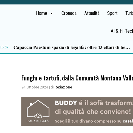
Home
Cronaca
Attualità
Sport
Tur
AI & Hi-Tec
No di RFI al ripristino del facchinaggio alla stazione di Sapri, PSI: «La battaglia continua»
11:36
Funghi e tartufi, dalla Comunità Montana Vall
24 Ottobre 2024
| di
Redazione