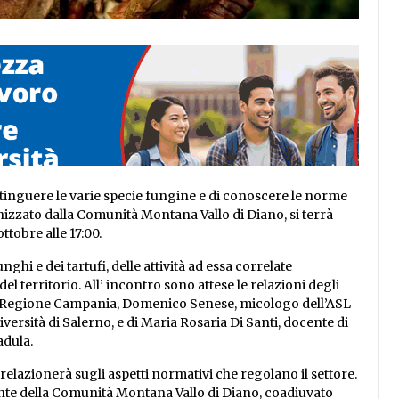
tinguere le varie specie fungine e di conoscere le norme
izzato dalla Comunità Montana Vallo di Diano, si terrà
ttobre alle 17:00.
ghi e dei tartufi, delle attività ad essa correlate
l territorio. All’ incontro sono attese le relazioni degli
la Regione Campania, Domenico Senese, micologo dell’ASL
versità di Salerno, e di Maria Rosaria Di Santi, docente di
adula.
elazionerà sugli aspetti normativi che regolano il settore.
dente della Comunità Montana Vallo di Diano, coadiuvato