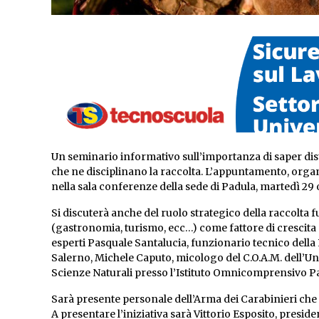
Un seminario informativo sull’importanza di saper dis
che ne disciplinano la raccolta. L’appuntamento, organ
nella sala conferenze della sede di Padula, martedì 29 o
Si discuterà anche del ruolo strategico della raccolta fun
(gastronomia, turismo, ecc…) come fattore di crescita de
esperti Pasquale Santalucia, funzionario tecnico del
Salerno, Michele Caputo, micologo del C.O.A.M. dell’Uni
Scienze Naturali presso l’Istituto Omnicomprensivo P
Sarà presente personale dell’Arma dei Carabinieri che r
A presentare l’iniziativa sarà Vittorio Esposito, presi