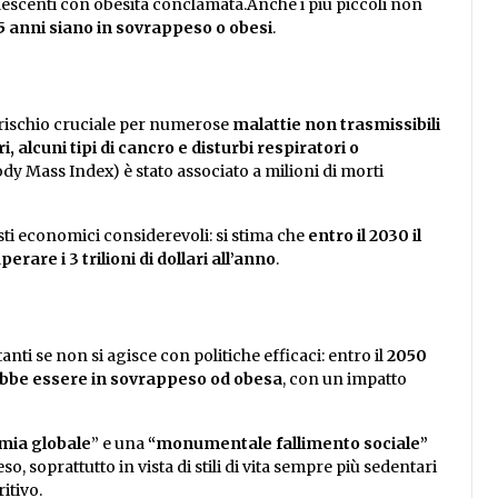
dolescenti con obesità conclamata.Anche i più piccoli non
i 5 anni siano in sovrappeso o obesi
.
i rischio cruciale per numerose
malattie non trasmissibili
i, alcuni tipi di cancro e disturbi respiratori o
dy Mass Index) è stato associato a milioni di morti
osti economici considerevoli: si stima che
entro il 2030 il
rare i 3 trilioni di dollari all’anno
.
ti se non si agisce con politiche efficaci: entro il
2050
rebbe essere in sovrappeso od obesa
, con un impatto
mia globale
” e una
“monumentale fallimento sociale”
o, soprattutto in vista di stili di vita sempre più sedentari
itivo.