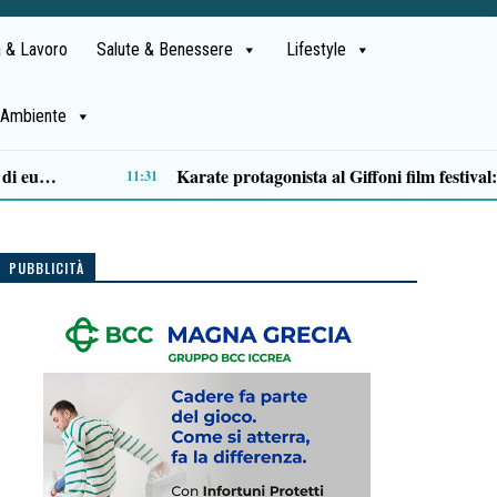
 & Lavoro
Salute & Benessere
Lifestyle
Ambiente
Tragedia Cilentana, fissati i funerali di Luigi Viscovo: 18enne indagato per omicidio colposo
09:05
PUBBLICITÀ