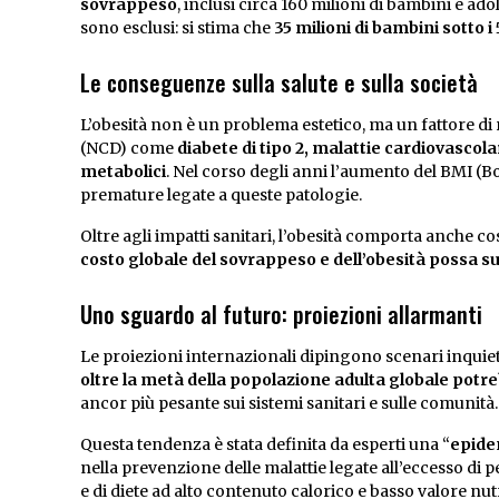
sovrappeso
, inclusi circa 160 milioni di bambini e a
sono esclusi: si stima che
35 milioni di bambini sotto 
Le conseguenze sulla salute e sulla società
L’obesità non è un problema estetico, ma un fattore d
(NCD) come
diabete di tipo 2, malattie cardiovascolar
metabolici
. Nel corso degli anni l’aumento del BMI (Bo
premature legate a queste patologie.
Oltre agli impatti sanitari, l’obesità comporta anche c
costo globale del sovrappeso e dell’obesità possa supe
Uno sguardo al futuro: proiezioni allarmanti
Le proiezioni internazionali dipingono scenari inquietan
oltre la metà della popolazione adulta globale pot
ancor più pesante sui sistemi sanitari e sulle comunità.
Questa tendenza è stata definita da esperti una “
epide
nella prevenzione delle malattie legate all’eccesso di pes
e di diete ad alto contenuto calorico e basso valore nutr