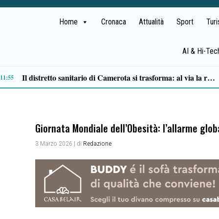
Home
Cronaca
Attualità
Sport
Tur
AI & Hi-Tec
Lite degenera a San Mango Piemonte: 35enne ferito con un coltello, denunciato un anziano
:49
Giornata Mondiale dell’Obesità: l’allarme glob
3 Marzo 2026
| di
Redazione