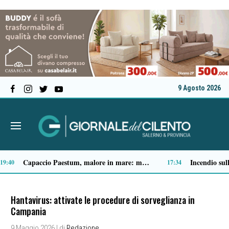
9 Agosto 2026
Accadde oggi, 9 agosto: dalla tragedia di Nagasaki alle dimissioni di Nixon
Spari a Pastena, il ventenne ferito lascia l’ospedale: si indaga sul vero obiettivo
09:05
Hantavirus: attivate le procedure di sorveglianza in
Campania
9 Maggio 2026
| di
Redazione